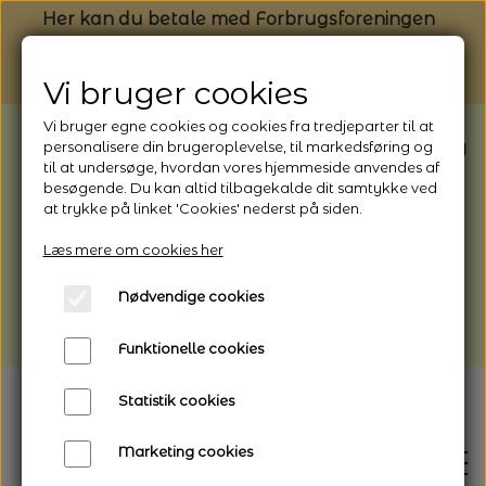
Her kan du betale med Forbrugsforeningen
Vi bruger cookies
Vi bruger egne cookies og cookies fra tredjeparter til at
BEMÆRK: Butikken har ferielukket* fra
personalisere din brugeroplevelse, til markedsføring og
til at undersøge, hvordan vores hjemmeside anvendes af
1/8 - 9/8 - 2026
besøgende. Du kan altid tilbagekalde dit samtykke ved
*Webshoppen er åben og sender hele
at trykke på linket 'Cookies' nederst på siden.
perioden - her kan du også bestille
Læs mere om cookies her
afhentning
Nødvendige cookies
Vi gør opmærksom på, at der kan være lidt
længere leveringstid
Funktionelle cookies
Statistik cookies
Marketing cookies