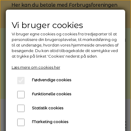
Her kan du betale med Forbrugsforeningen
Vi bruger cookies
Vi bruger egne cookies og cookies fra tredjeparter til at
BEMÆRK: Butikken har ferielukket* fra
personalisere din brugeroplevelse, til markedsføring og
til at undersøge, hvordan vores hjemmeside anvendes af
1/8 - 9/8 - 2026
besøgende. Du kan altid tilbagekalde dit samtykke ved
*Webshoppen er åben og sender hele
at trykke på linket 'Cookies' nederst på siden.
perioden - her kan du også bestille
Læs mere om cookies her
afhentning
Nødvendige cookies
Vi gør opmærksom på, at der kan være lidt
længere leveringstid
Funktionelle cookies
Statistik cookies
Marketing cookies