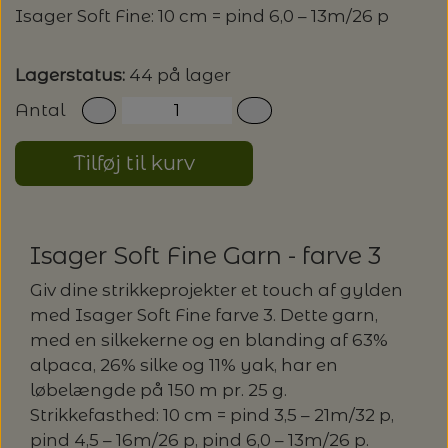
Isager Soft Fine: 10 cm = pind 6,0 – 13m/26 p
LENE HOLME SAMSØE - LEKNIT
MASKESTOPPERE
PASCUALI: NEPAL - SPAR 20%
LANG YARNS
Lagerstatus:
44 på lager
MY FAVOURITE THINGS KNITWEAR
MASKEWIRES
Antal
PASCULI: SUAVE - SPAR 20%
MONDIAL
ODD ROW
Tilføj til kurv
MÅLEBÅND / PINDEMÅLERE
POMP STITCH - BRODERI - SPAR 30-35%
PASCUALI
PÅ ALLE KITS
OTHER LOOPS
OPSKRIFTHOLDER FRA KNITPRO -
RAUMA GARN
MAGMA
Isager Soft Fine Garn - farve 3
SPAR 40% - GLERUPS STØVLER BØRN (STR.
PETITEKNIT
19 - 23)
PERMIN
Giv dine strikkeprojekter et touch af gylden
SAKSE
med Isager Soft Fine farve 3. Dette garn,
RAUMA
PERMIN: SPAR 30% PÅ ALLE
med en silkekerne og en blanding af 63%
SOMMERGARN
STRIKKE- OG SYNÅLE
JULEBRODERIER
alpaca, 26% silke og 11% yak, har en
SUSIE HAUMANN
løbelængde på 150 m pr. 25 g.
Strikkefasthed: 10 cm = pind 3,5 – 21m/32 p,
BALDYRE: UDVALGTE BRODERIER - SPAR
SYTRÅD
pind 4,5 – 16m/26 p, pind 6,0 – 13m/26 p.