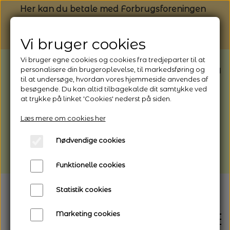
Her kan du betale med Forbrugsforeningen
Vi bruger cookies
Vi bruger egne cookies og cookies fra tredjeparter til at
BEMÆRK: Butikken har ferielukket* fra
personalisere din brugeroplevelse, til markedsføring og
til at undersøge, hvordan vores hjemmeside anvendes af
1/8 - 9/8 - 2026
besøgende. Du kan altid tilbagekalde dit samtykke ved
*Webshoppen er åben og sender hele
at trykke på linket 'Cookies' nederst på siden.
perioden - her kan du også bestille
Læs mere om cookies her
afhentning
Nødvendige cookies
Vi gør opmærksom på, at der kan være lidt
længere leveringstid
Funktionelle cookies
Statistik cookies
Marketing cookies