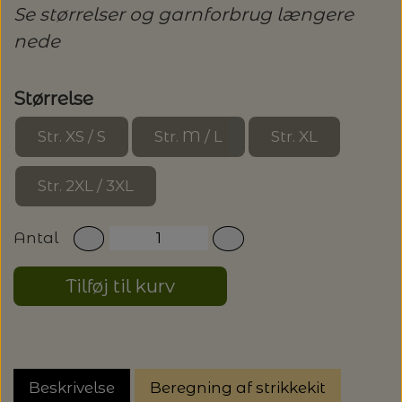
20%
Se størrelser og garnforbrug længere
TRYKLÅSE
nede
Størrelse
Str. XS / S
Str. M / L
Str. XL
Str. 2XL / 3XL
Antal
Tilføj til kurv
Beskrivelse
Beregning af strikkekit