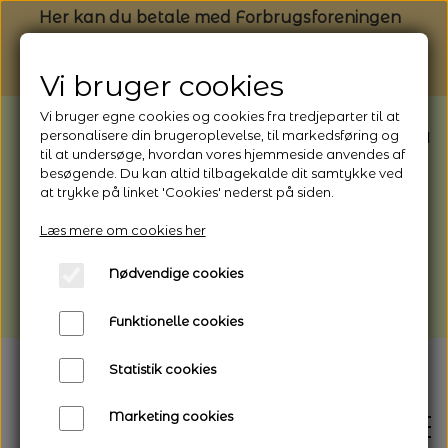
Her kan du betale med Forbrugsforeningen
Vi bruger cookies
Vi bruger egne cookies og cookies fra tredjeparter til at
BEMÆRK: Butikken har ferielukket* fra
personalisere din brugeroplevelse, til markedsføring og
til at undersøge, hvordan vores hjemmeside anvendes af
1/8 - 9/8 - 2026
besøgende. Du kan altid tilbagekalde dit samtykke ved
*Webshoppen er åben og sender hele
at trykke på linket 'Cookies' nederst på siden.
perioden - her kan du også bestille
Læs mere om cookies her
afhentning
Nødvendige cookies
Vi gør opmærksom på, at der kan være lidt
længere leveringstid
Funktionelle cookies
Statistik cookies
Marketing cookies