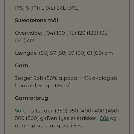
(XS) S (M) L (XL) 2XL (3XL)
Sweaterens mål
Overvidde: (104) 109 (115) 120 (128) 135
(141) cm
Længde: (56) 57 (58) 59 (60) 61 (62) cm
Garn
Isager Soft (56% alpaca, 44% økologisk
bomuld, 50 g = 125 m)
Garnforbrug
Soft
fra Isager: (350) 350 (400) 400 (450)
500 (500) g (Den lyse er strikket i
E6s
og
den mørkere udgave i
E7s
.