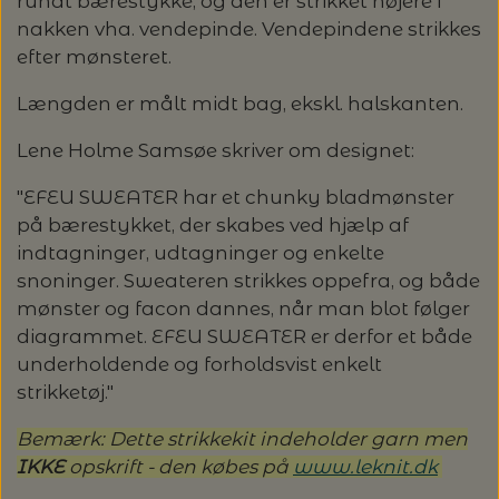
rundt bærestykke, og den er strikket højere i
nakken vha. vendepinde. Vendepindene strikkes
LENE HOLME SAMSØE - LEKNIT
MASKESTOPPERE
efter mønsteret.
PASCUALI: NEPAL - SPAR 20%
LANG YARNS
Længden er målt midt bag, ekskl. halskanten.
MY FAVOURITE THINGS KNITWEAR
MASKEWIRES
PASCULI: SUAVE - SPAR 20%
MONDIAL
Lene Holme Samsøe skriver om designet:
ODD ROW
MÅLEBÅND / PINDEMÅLERE
POMP STITCH - BRODERI - SPAR 30-35%
PASCUALI
"EFEU SWEATER har et chunky bladmønster
PÅ ALLE KITS
på bærestykket, der skabes ved hjælp af
OTHER LOOPS
OPSKRIFTHOLDER FRA KNITPRO -
indtagninger, udtagninger og enkelte
RAUMA GARN
MAGMA
snoninger. Sweateren strikkes oppefra, og både
SPAR 40% - GLERUPS STØVLER BØRN (STR.
PETITEKNIT
mønster og facon dannes, når man blot følger
19 - 23)
PERMIN
diagrammet. EFEU SWEATER er derfor et både
SAKSE
underholdende og forholdsvist enkelt
RAUMA
PERMIN: SPAR 30% PÅ ALLE
SOMMERGARN
strikketøj."
STRIKKE- OG SYNÅLE
JULEBRODERIER
SUSIE HAUMANN
Bemærk: Dette strikkekit indeholder garn men
IKKE
opskrift - den købes på
www.leknit.dk
BALDYRE: UDVALGTE BRODERIER - SPAR
SYTRÅD