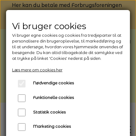
Her kan du betale med Forbrugsforeningen
Vi bruger cookies
Vi bruger egne cookies og cookies fra tredjeparter til at
BEMÆRK: Butikken har ferielukket* fra
personalisere din brugeroplevelse, til markedsføring og
til at undersøge, hvordan vores hjemmeside anvendes af
1/8 - 9/8 - 2026
besøgende. Du kan altid tilbagekalde dit samtykke ved
*Webshoppen er åben og sender hele
at trykke på linket 'Cookies' nederst på siden.
perioden - her kan du også bestille
Læs mere om cookies her
afhentning
Nødvendige cookies
Vi gør opmærksom på, at der kan være lidt
længere leveringstid
Funktionelle cookies
Statistik cookies
Marketing cookies