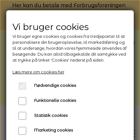
Her kan du betale med Forbrugsforeningen
Vi bruger cookies
Vi bruger egne cookies og cookies fra tredjeparter til at
BEMÆRK: Butikken har ferielukket* fra
personalisere din brugeroplevelse, til markedsføring og
til at undersøge, hvordan vores hjemmeside anvendes af
1/8 - 9/8 - 2026
besøgende. Du kan altid tilbagekalde dit samtykke ved
*Webshoppen er åben og sender hele
at trykke på linket 'Cookies' nederst på siden.
perioden - her kan du også bestille
Læs mere om cookies her
afhentning
Nødvendige cookies
Vi gør opmærksom på, at der kan være lidt
længere leveringstid
Funktionelle cookies
Statistik cookies
Marketing cookies