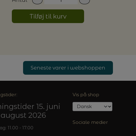
Tilføj til kurv
G MILJØVENLIGE VASKEMIDLER
P
Seneste varer i webshoppen
gstider:
Vis på shop
ingstider 15. juni
5. august 2026
Sociale medier
: 11.00 - 17.00