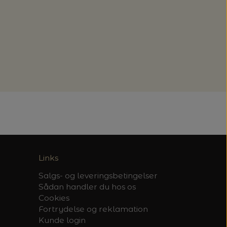
Links
Salgs- og leveringsbetingelser
Sådan handler du hos os
Cookies
Fortrydelse og reklamation
Kunde login