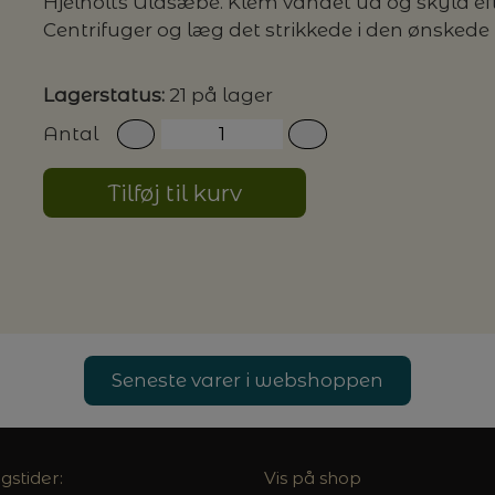
Hjelholts Uldsæbe. Klem vandet ud og skyld ef
Centrifuger og læg det strikkede i den ønsked
G MILJØVENLIGE VASKEMIDLER
Lagerstatus:
21 på lager
Antal
P
Tilføj til kurv
Seneste varer i webshoppen
gstider:
Vis på shop