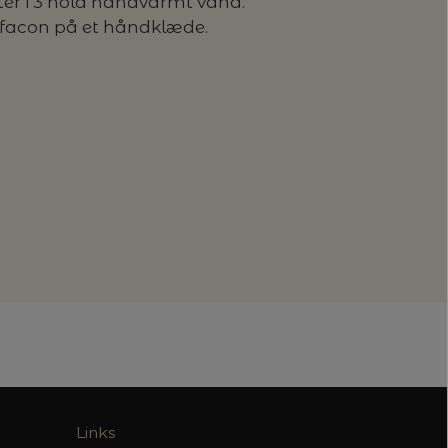
ter i 3 hold håndvarmt vand.
e facon på et håndklæde.
Links