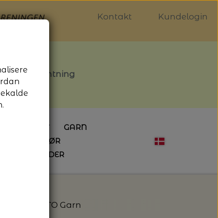
Kontakt
Kundelogin
nalisere
stille afhentning
ordan
gekalde
.
LDGALLERIET
GARN
OG SYTILBEHØR
ÅBNINGSTIDER
HÆKLING
MAGASINER
EBØGER
HÆKLENÅLE
LAINE MAGAZINE
 - UDE OG INDE
ESKO
NG
BØGER OM HÆKLING
 - Shimo - ITO Garn