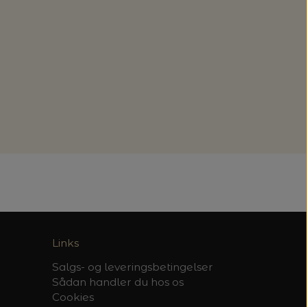
Links
Salgs- og leveringsbetingelser
Sådan handler du hos os
Cookies