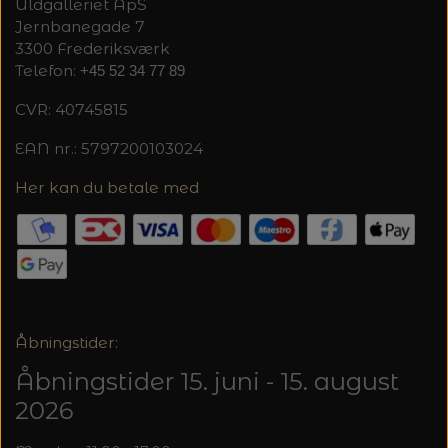
20%
Uldgalleriet ApS
Jernbanegade 7
TRYKLÅSE
3300 Frederiksværk
Telefon:
+45 52 34 77 89
CVR: 40745815
EAN nr.: 5797200103024
Her kan du betale med
Åbningstider:
Åbningstider 15. juni - 15. august
2026