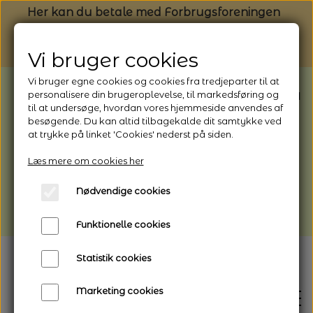
Her kan du betale med Forbrugsforeningen
Vi bruger cookies
Vi bruger egne cookies og cookies fra tredjeparter til at
BEMÆRK: Butikken har ferielukket* fra
personalisere din brugeroplevelse, til markedsføring og
til at undersøge, hvordan vores hjemmeside anvendes af
1/8 - 9/8 - 2026
besøgende. Du kan altid tilbagekalde dit samtykke ved
*Webshoppen er åben og sender hele
at trykke på linket 'Cookies' nederst på siden.
perioden - her kan du også bestille
Læs mere om cookies her
afhentning
Nødvendige cookies
Vi gør opmærksom på, at der kan være lidt
længere leveringstid
Funktionelle cookies
Statistik cookies
Marketing cookies