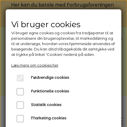
Her kan du betale med Forbrugsforeningen
Vi bruger cookies
Vi bruger egne cookies og cookies fra tredjeparter til at
BEMÆRK: Butikken har ferielukket* fra
personalisere din brugeroplevelse, til markedsføring og
til at undersøge, hvordan vores hjemmeside anvendes af
1/8 - 9/8 - 2026
besøgende. Du kan altid tilbagekalde dit samtykke ved
*Webshoppen er åben og sender hele
at trykke på linket 'Cookies' nederst på siden.
perioden - her kan du også bestille
Læs mere om cookies her
afhentning
Nødvendige cookies
Vi gør opmærksom på, at der kan være lidt
længere leveringstid
Funktionelle cookies
Statistik cookies
Marketing cookies