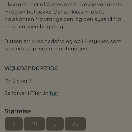
20%
ribkanter, der afsluttes med 1 række vandrette
TRYKLÅSE
m og en hulrække. Der strikkes m op til
halskanten fra vrangsiden, og den syes til fra
retsiden med bagsting.
Blusen strikkes nedefra og op i 4 stykker, som
spændes op inden monteringen.
VEJLEDENDE PINDE
Nr. 2,5 og 3
Se farver i Merilin
her
Størrelse
S
M
L
XL