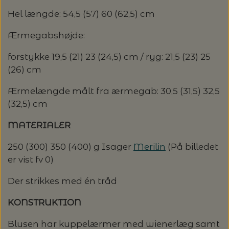
Hel længde: 54,5 (57) 60 (62,5) cm
LENE HOLME SAMSØE - LEKNIT
MASKESTOPPERE
PASCUALI: NEPAL - SPAR 20%
LANG YARNS
Ærmegabshøjde:
MY FAVOURITE THINGS KNITWEAR
MASKEWIRES
forstykke 19,5 (21) 23 (24,5) cm / ryg: 21,5 (23) 25
PASCULI: SUAVE - SPAR 20%
MONDIAL
(26) cm
ODD ROW
MÅLEBÅND / PINDEMÅLERE
POMP STITCH - BRODERI - SPAR 30-35%
PASCUALI
Ærmelængde målt fra ærmegab: 30,5 (31,5) 32,5
PÅ ALLE KITS
(32,5) cm
OTHER LOOPS
OPSKRIFTHOLDER FRA KNITPRO -
RAUMA GARN
MATERIALER
MAGMA
SPAR 40% - GLERUPS STØVLER BØRN (STR.
PETITEKNIT
19 - 23)
250 (300) 350 (400) g Isager
Merilin
(På billedet
PERMIN
SAKSE
er vist fv 0)
RAUMA
PERMIN: SPAR 30% PÅ ALLE
SOMMERGARN
Der strikkes med én tråd
STRIKKE- OG SYNÅLE
JULEBRODERIER
SUSIE HAUMANN
KONSTRUKTION
BALDYRE: UDVALGTE BRODERIER - SPAR
SYTRÅD
Blusen har kuppelærmer med wienerlæg samt