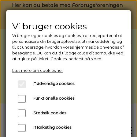
Her kan du betale med Forbrugsforeningen
Vi bruger cookies
Vi bruger egne cookies og cookies fra tredjeparter til at
BEMÆRK: Butikken har ferielukket* fra
personalisere din brugeroplevelse, til markedsføring og
til at undersøge, hvordan vores hjemmeside anvendes af
1/8 - 9/8 - 2026
besøgende. Du kan altid tilbagekalde dit samtykke ved
*Webshoppen er åben og sender hele
at trykke på linket 'Cookies' nederst på siden.
perioden - her kan du også bestille
Læs mere om cookies her
afhentning
Nødvendige cookies
Vi gør opmærksom på, at der kan være lidt
længere leveringstid
Funktionelle cookies
Statistik cookies
Marketing cookies