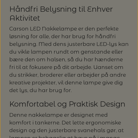
MAGMA
SPAR 40% - GLERUPS STØVLER BØRN (STR.
Håndfri Belysning til Enhver
PETITEKNIT
19 - 23)
PERMIN
Aktivitet
SAKSE
RAUMA
Carson LED Nakkelampe er den perfekte
PERMIN: SPAR 30% PÅ ALLE
SOMMERGARN
løsning for alle, der har brug for håndfri
STRIKKE- OG SYNÅLE
JULEBRODERIER
belysning. Med dens justerbare LED-lys kan
SUSIE HAUMANN
du vikle lampen rundt om genstande eller
BALDYRE: UDVALGTE BRODERIER - SPAR
SYTRÅD
bære den om halsen, så du har hænderne
20%
fri til at fokusere på dit arbejde. Uanset om
TRYKLÅSE
du strikker, broderer eller arbejder på andre
kreative projekter, vil denne lampe give dig
det lys, du har brug for.
Komfortabel og Praktisk Design
Denne nakkelampe er designet med
komfort i tankerne. Det lette ergonomiske
design og den justerbare svanehals gør, at
lampen er behagelig at have på i mange