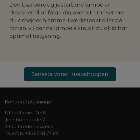
Den bærbare og justerbare lampe er
designet til at følge dig overalt. Uanset om
du arbejder hjemme, i værkstedet eller på
farten, vil denne lampe sikre, at du altid har
optimal belysning.
Seneste varer i webshoppen
Kontaktoplysninger
Uldgalleriet ApS
Jernbanegade 7
3300 Frederiksværk
Telefon:
+45 52 34 77 89