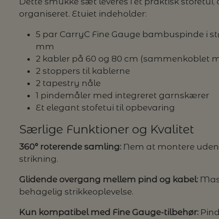
Dette smukke sæt leveres i et praktisk stofetui,
organiseret. Etuiet indeholder:
G MILJØVENLIGE VASKEMIDLER
5 par CarryC Fine Gauge bambuspinde i størrel
mm
2 kabler på 60 og 80 cm (sammenkoblet 
2 stoppers til kablerne
P
2 tapestry nåle
1 pindemåler med integreret garnskærer
Et elegant stofetui til opbevaring
Særlige Funktioner og Kvalitet
360° roterende samling:
Nem at montere uden væ
strikning.
Glidende overgang mellem pind og kabel:
Maske
behagelig strikkeoplevelse.
Kun kompatibel med Fine Gauge-tilbehør:
Pind