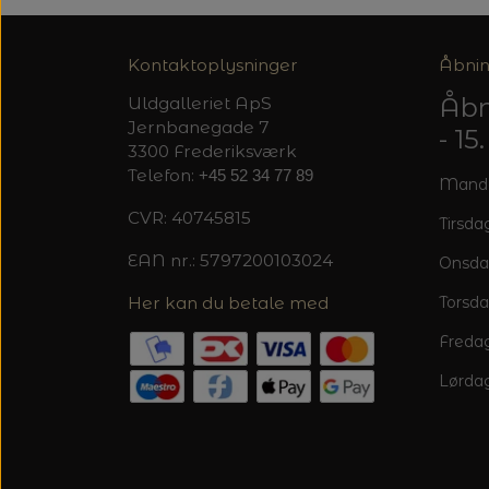
Kontaktoplysninger
Åbnin
Åbn
Uldgalleriet ApS
Jernbanegade 7
- 1
3300 Frederiksværk
Telefon:
+45 52 34 77 89
Mandag
CVR: 40745815
Tirsdag
EAN nr.: 5797200103024
Onsda
Her kan du betale med
Torsda
Fredag
Lørdag