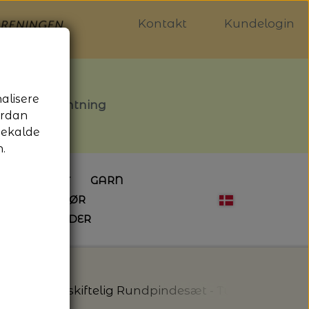
Kontakt
Kundelogin
nalisere
stille afhentning
ordan
gekalde
.
LDGALLERIET
GARN
OG SYTILBEHØR
ÅBNINGSTIDER
HÆKLING
MAGASINER
EBØGER
HÆKLENÅLE
LAINE MAGAZINE
 - UDE OG INDE
ESKO
NG
BØGER OM HÆKLING
 Gauge - Udskiftelig Rundpindesæt - Tulip