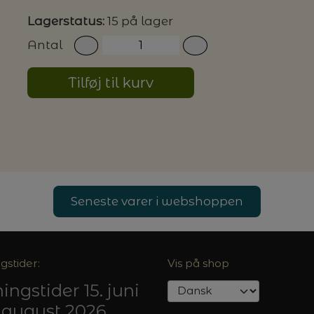
Lagerstatus:
15 på lager
G MILJØVENLIGE VASKEMIDLER
Antal
Tilføj til kurv
P
Seneste varer i webshoppen
gstider:
Vis på shop
ingstider 15. juni
5. august 2026