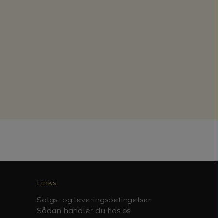
Links
Salgs- og leveringsbetingelser
Sådan handler du hos os