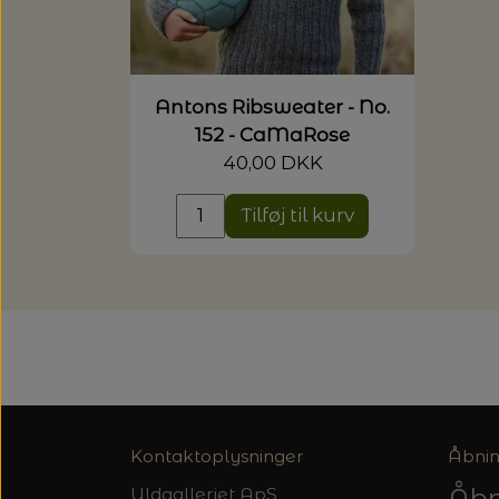
Antons Ribsweater - No.
152 - CaMaRose
40,00 DKK
Tilføj til kurv
Kontaktoplysninger
Åbnin
Åbn
Uldgalleriet ApS