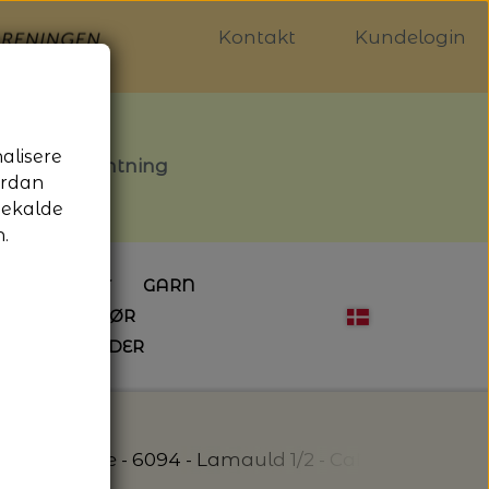
Kontakt
Kundelogin
nalisere
stille afhentning
ordan
gekalde
.
LDGALLERIET
GARN
OG SYTILBEHØR
ÅBNINGSTIDER
HÆKLING
MAGASINER
EBØGER
HÆKLENÅLE
LAINE MAGAZINE
 - UDE OG INDE
ESKO
NG
BØGER OM HÆKLING
arm Orange - 6094 - Lamauld 1/2 - CaMaRose