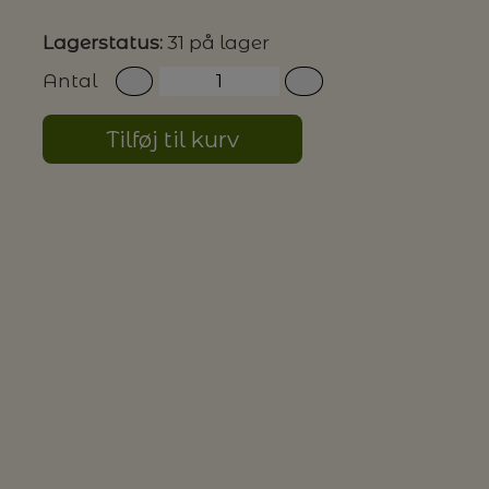
Lagerstatus:
31 på lager
G MILJØVENLIGE VASKEMIDLER
Antal
Tilføj til kurv
P