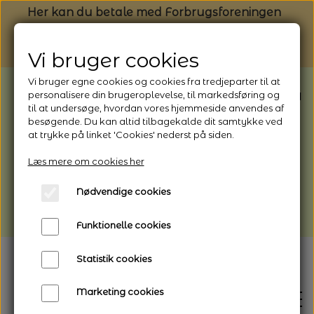
Her kan du betale med Forbrugsforeningen
Vi bruger cookies
Vi bruger egne cookies og cookies fra tredjeparter til at
BEMÆRK: Butikken har ferielukket* fra
personalisere din brugeroplevelse, til markedsføring og
til at undersøge, hvordan vores hjemmeside anvendes af
1/8 - 9/8 - 2026
besøgende. Du kan altid tilbagekalde dit samtykke ved
*Webshoppen er åben og sender hele
at trykke på linket 'Cookies' nederst på siden.
perioden - her kan du også bestille
Læs mere om cookies her
afhentning
Nødvendige cookies
Vi gør opmærksom på, at der kan være lidt
længere leveringstid
Funktionelle cookies
Statistik cookies
Marketing cookies