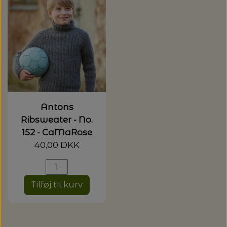
20%
TRYKLÅSE
Antons
Ribsweater - No.
152 - CaMaRose
40,00 DKK
Tilføj til kurv