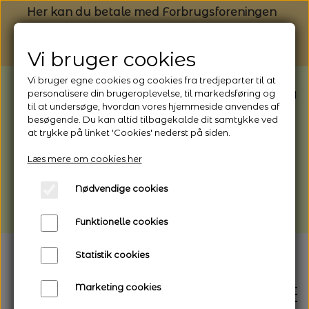
Her kan du betale med Forbrugsforeningen
Vi bruger cookies
Vi bruger egne cookies og cookies fra tredjeparter til at
BEMÆRK: Butikken har ferielukket* fra
personalisere din brugeroplevelse, til markedsføring og
til at undersøge, hvordan vores hjemmeside anvendes af
1/8 - 9/8 - 2026
besøgende. Du kan altid tilbagekalde dit samtykke ved
*Webshoppen er åben og sender hele
at trykke på linket 'Cookies' nederst på siden.
perioden - her kan du også bestille
Læs mere om cookies her
afhentning
Nødvendige cookies
Vi gør opmærksom på, at der kan være lidt
længere leveringstid
Funktionelle cookies
Statistik cookies
Marketing cookies