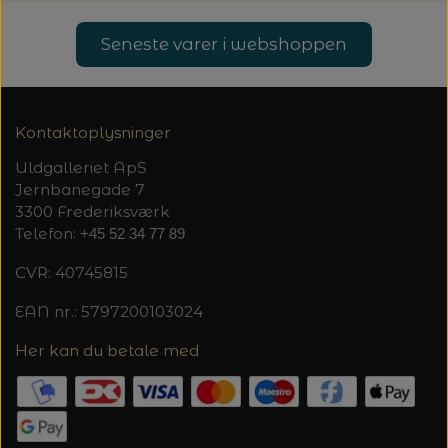
Seneste varer i webshoppen
Kontaktoplysninger
Uldgalleriet ApS
Jernbanegade 7
3300 Frederiksværk
Telefon:
+45 52 34 77 89
CVR: 40745815
EAN nr.: 5797200103024
Her kan du betale med