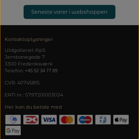
Seneste varer i webshoppen
Kontaktoplysninger
Uldgalleriet ApS
Jernbanegade 7
3300 Frederiksværk
Telefon:
+45 52 34 77 89
CVR: 40745815
EAN nr.: 5797200103024
Her kan du betale med