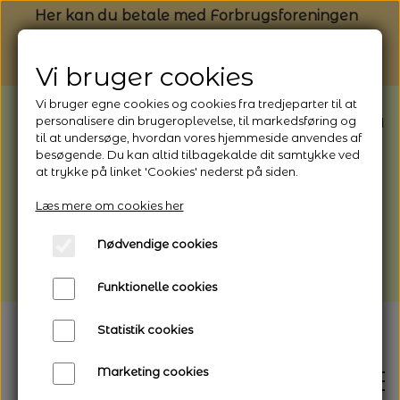
Her kan du betale med Forbrugsforeningen
Vi bruger cookies
Vi bruger egne cookies og cookies fra tredjeparter til at
BEMÆRK: Butikken har ferielukket* fra
personalisere din brugeroplevelse, til markedsføring og
til at undersøge, hvordan vores hjemmeside anvendes af
1/8 - 9/8 - 2026
besøgende. Du kan altid tilbagekalde dit samtykke ved
*Webshoppen er åben og sender hele
at trykke på linket 'Cookies' nederst på siden.
perioden - her kan du også bestille
Læs mere om cookies her
afhentning
Nødvendige cookies
Vi gør opmærksom på, at der kan være lidt
længere leveringstid
Funktionelle cookies
Statistik cookies
Marketing cookies