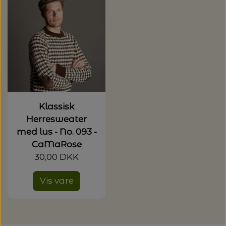
20%
TRYKLÅSE
Klassisk
Herresweater
med lus - No. 093 -
CaMaRose
30,00 DKK
Vis vare