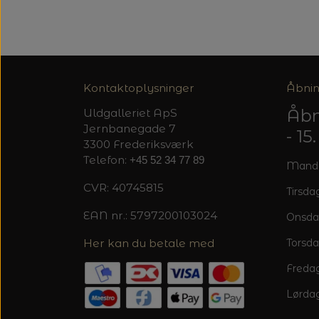
Kontaktoplysninger
Åbnin
Åbn
Uldgalleriet ApS
Jernbanegade 7
- 1
3300 Frederiksværk
Telefon:
+45 52 34 77 89
Mandag
CVR: 40745815
Tirsdag
EAN nr.: 5797200103024
Onsda
Her kan du betale med
Torsda
Fredag
Lørdag