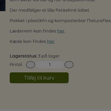
Der medfølger et lille PetiteKnit-label.
G MILJØVENLIGE VASKEMIDLER
Pakket i plastikfri og komposterbar NatureFlex
Læderrem kan findes
her
.
P
Kæde kan findes
her
.
Lagerstatus:
3 på lager
Antal
Tilføj til kurv