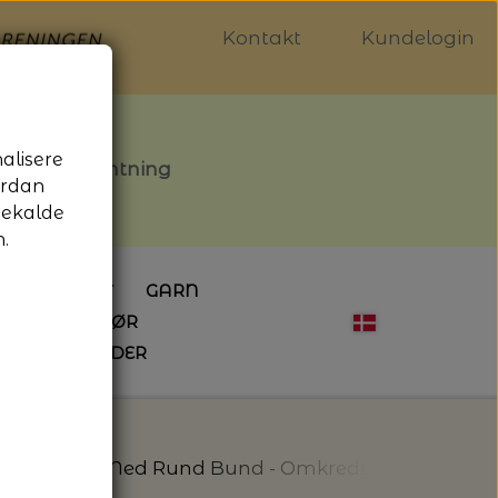
Kontakt
Kundelogin
nalisere
stille afhentning
ordan
gekalde
.
LDGALLERIET
GARN
OG SYTILBEHØR
ÅBNINGSTIDER
HÆKLING
MAGASINER
EBØGER
HÆKLENÅLE
LAINE MAGAZINE
 - UDE OG INDE
ESKO
NG
BØGER OM HÆKLING
or Til Taske Med Rund Bund - Omkreds 48 CM - Peti