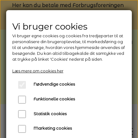
Her kan du betale med Forbrugsforeningen
Vi bruger cookies
Vi bruger egne cookies og cookies fra tredjeparter til at
BEMÆRK: Butikken har ferielukket* fra
personalisere din brugeroplevelse, til markedsføring og
til at undersøge, hvordan vores hjemmeside anvendes af
1/8 - 9/8 - 2026
besøgende. Du kan altid tilbagekalde dit samtykke ved
*Webshoppen er åben og sender hele
at trykke på linket 'Cookies' nederst på siden.
perioden - her kan du også bestille
Læs mere om cookies her
afhentning
Nødvendige cookies
Vi gør opmærksom på, at der kan være lidt
længere leveringstid
Funktionelle cookies
Statistik cookies
Marketing cookies