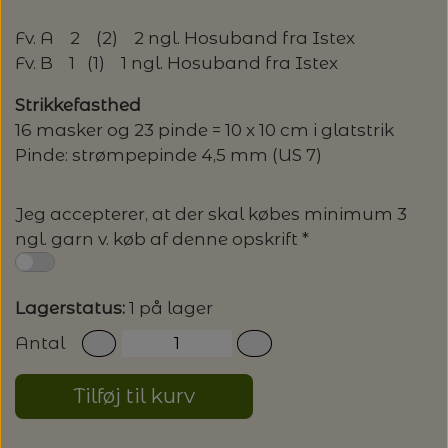
LENE HOLME SAMSØE - LEKNIT
Fv. A 2 (2) 2 ngl. Hosuband fra Istex
MASKESTOPPERE
PASCUALI: NEPAL - SPAR 20%
LANG YARNS
Fv. B 1 (1) 1 ngl. Hosuband fra Istex
MY FAVOURITE THINGS KNITWEAR
MASKEWIRES
Strikkefasthed
PASCULI: SUAVE - SPAR 20%
MONDIAL
16 masker og 23 pinde = 10 x 10 cm i glatstrik
ODD ROW
Pinde: strømpepinde 4,5 mm (US 7)
MÅLEBÅND / PINDEMÅLERE
POMP STITCH - BRODERI - SPAR 30-35%
PASCUALI
PÅ ALLE KITS
OTHER LOOPS
Jeg accepterer, at der skal købes minimum 3
OPSKRIFTHOLDER FRA KNITPRO -
RAUMA GARN
ngl. garn v. køb af denne opskrift *
MAGMA
SPAR 40% - GLERUPS STØVLER BØRN (STR.
PETITEKNIT
19 - 23)
PERMIN
SAKSE
Lagerstatus:
1 på lager
RAUMA
PERMIN: SPAR 30% PÅ ALLE
Antal
SOMMERGARN
STRIKKE- OG SYNÅLE
JULEBRODERIER
SUSIE HAUMANN
Tilføj til kurv
BALDYRE: UDVALGTE BRODERIER - SPAR
SYTRÅD