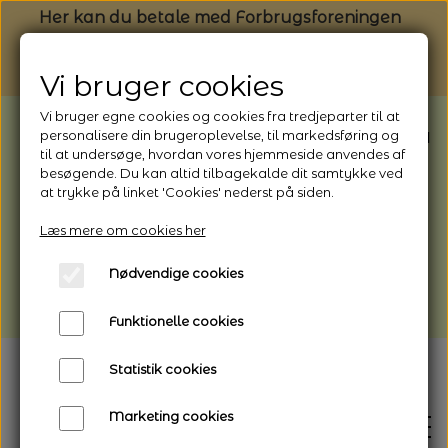
Her kan du betale med Forbrugsforeningen
Vi bruger cookies
Vi bruger egne cookies og cookies fra tredjeparter til at
BEMÆRK: Butikken har ferielukket* fra
personalisere din brugeroplevelse, til markedsføring og
til at undersøge, hvordan vores hjemmeside anvendes af
1/8 - 9/8 - 2026
besøgende. Du kan altid tilbagekalde dit samtykke ved
*Webshoppen er åben og sender hele
at trykke på linket 'Cookies' nederst på siden.
perioden - her kan du også bestille
Læs mere om cookies her
afhentning
Nødvendige cookies
Vi gør opmærksom på, at der kan være lidt
længere leveringstid
Funktionelle cookies
Statistik cookies
Marketing cookies