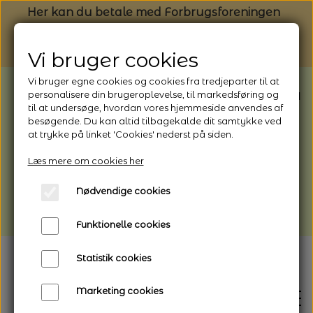
Her kan du betale med Forbrugsforeningen
Vi bruger cookies
Vi bruger egne cookies og cookies fra tredjeparter til at
BEMÆRK: Butikken har ferielukket* fra
personalisere din brugeroplevelse, til markedsføring og
til at undersøge, hvordan vores hjemmeside anvendes af
1/8 - 9/8 - 2026
besøgende. Du kan altid tilbagekalde dit samtykke ved
*Webshoppen er åben og sender hele
at trykke på linket 'Cookies' nederst på siden.
perioden - her kan du også bestille
Læs mere om cookies her
afhentning
Nødvendige cookies
Vi gør opmærksom på, at der kan være lidt
længere leveringstid
Funktionelle cookies
Statistik cookies
Marketing cookies