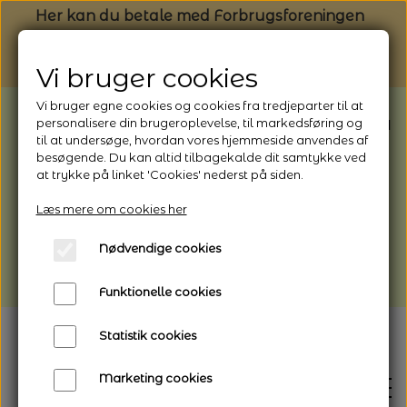
Her kan du betale med Forbrugsforeningen
Vi bruger cookies
Vi bruger egne cookies og cookies fra tredjeparter til at
BEMÆRK: Butikken har ferielukket* fra
personalisere din brugeroplevelse, til markedsføring og
til at undersøge, hvordan vores hjemmeside anvendes af
1/8 - 9/8 - 2026
besøgende. Du kan altid tilbagekalde dit samtykke ved
*Webshoppen er åben og sender hele
at trykke på linket 'Cookies' nederst på siden.
perioden - her kan du også bestille
Læs mere om cookies her
afhentning
Nødvendige cookies
Vi gør opmærksom på, at der kan være lidt
længere leveringstid
Funktionelle cookies
Statistik cookies
Marketing cookies