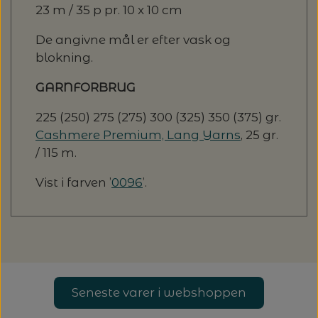
23 m / 35 p pr. 10 x 10 cm
De angivne mål er efter vask og
blokning.
GARNFORBRUG
225 (250) 275 (275) 300 (325) 350 (375) gr.
Cashmere Premium, Lang Yarns
, 25 gr.
/ 115 m.
Vist i farven ’
0096
’.
Seneste varer i webshoppen