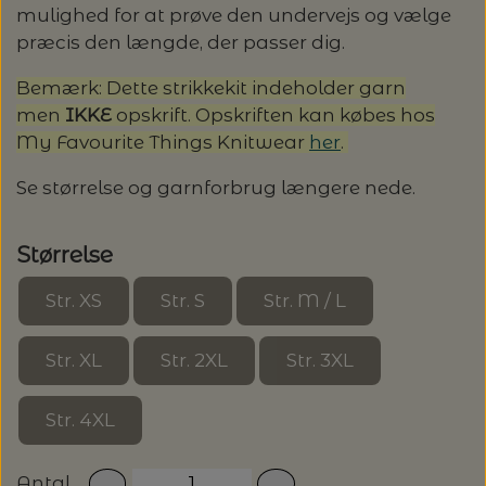
mulighed for at prøve den undervejs og vælge
LENE HOLME SAMSØE - LEKNIT
præcis den længde, der passer dig.
MASKESTOPPERE
PASCUALI: NEPAL - SPAR 20%
LANG YARNS
Bemærk: Dette strikkekit indeholder garn
MY FAVOURITE THINGS KNITWEAR
MASKEWIRES
men
IKKE
opskrift. Opskriften kan købes hos
PASCULI: SUAVE - SPAR 20%
MONDIAL
My Favourite Things Knitwear
her
.
ODD ROW
MÅLEBÅND / PINDEMÅLERE
POMP STITCH - BRODERI - SPAR 30-35%
PASCUALI
Se størrelse og garnforbrug længere nede.
PÅ ALLE KITS
OTHER LOOPS
OPSKRIFTHOLDER FRA KNITPRO -
RAUMA GARN
Størrelse
MAGMA
SPAR 40% - GLERUPS STØVLER BØRN (STR.
PETITEKNIT
Str. XS
Str. S
Str. M / L
19 - 23)
PERMIN
SAKSE
RAUMA
Str. XL
Str. 2XL
Str. 3XL
PERMIN: SPAR 30% PÅ ALLE
SOMMERGARN
STRIKKE- OG SYNÅLE
JULEBRODERIER
Str. 4XL
SUSIE HAUMANN
BALDYRE: UDVALGTE BRODERIER - SPAR
SYTRÅD
Antal