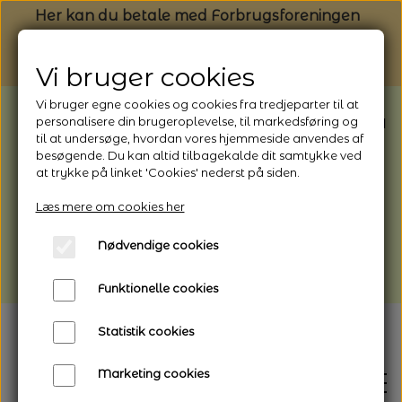
Her kan du betale med Forbrugsforeningen
Vi bruger cookies
Vi bruger egne cookies og cookies fra tredjeparter til at
BEMÆRK: Butikken har ferielukket* fra
personalisere din brugeroplevelse, til markedsføring og
til at undersøge, hvordan vores hjemmeside anvendes af
1/8 - 9/8 - 2026
besøgende. Du kan altid tilbagekalde dit samtykke ved
*Webshoppen er åben og sender hele
at trykke på linket 'Cookies' nederst på siden.
perioden - her kan du også bestille
Læs mere om cookies her
afhentning
Nødvendige cookies
Vi gør opmærksom på, at der kan være lidt
længere leveringstid
Funktionelle cookies
Statistik cookies
Marketing cookies