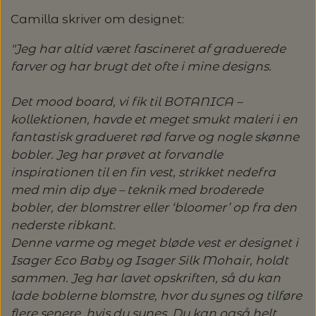
Camilla skriver om designet:
LENE HOLME SAMSØE - LEKNIT
MASKESTOPPERE
PASCUALI: NEPAL - SPAR 20%
LANG YARNS
"Jeg har altid været fascineret af graduerede
farver og har brugt det ofte i mine designs.
MY FAVOURITE THINGS KNITWEAR
MASKEWIRES
PASCULI: SUAVE - SPAR 20%
MONDIAL
Det mood board, vi fik til BOTANICA –
ODD ROW
MÅLEBÅND / PINDEMÅLERE
kollektionen, havde et meget smukt maleri i en
POMP STITCH - BRODERI - SPAR 30-35%
PASCUALI
fantastisk gradueret rød farve og nogle skønne
PÅ ALLE KITS
OTHER LOOPS
bobler. Jeg har prøvet at forvandle
OPSKRIFTHOLDER FRA KNITPRO -
RAUMA GARN
inspirationen til en fin vest, strikket nedefra
MAGMA
SPAR 40% - GLERUPS STØVLER BØRN (STR.
med min dip dye – teknik med broderede
PETITEKNIT
19 - 23)
PERMIN
bobler, der blomstrer eller ‘bloomer’ op fra den
SAKSE
nederste ribkant.
RAUMA
PERMIN: SPAR 30% PÅ ALLE
Denne varme og meget bløde vest er designet i
SOMMERGARN
STRIKKE- OG SYNÅLE
JULEBRODERIER
Isager Eco Baby og Isager Silk Mohair, holdt
SUSIE HAUMANN
sammen. Jeg har lavet opskriften, så du kan
lade boblerne blomstre, hvor du synes og tilføre
BALDYRE: UDVALGTE BRODERIER - SPAR
SYTRÅD
flere senere, hvis du synes. Du kan også helt