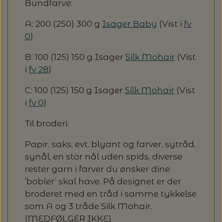
Bundfarve:
A: 200 (250) 300 g
Isager Baby
(Vist i
fv
0
)
B: 100 (125) 150 g Isager
Silk Mohair
(Vist
i
fv 28
)
C: 100 (125) 150 g Isager
Silk Mohair
(Vist
i
fv 0
)
Til broderi:
Papir, saks, evt. blyant og farver, sytråd,
synål, en stor nål uden spids, diverse
rester garn i farver du ønsker dine
’bobler’ skal have. På designet er der
broderet med en tråd i samme tykkelse
som A og 3 tråde Silk Mohair.
(MEDFØLGER IKKE)