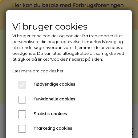
Her kan du betale med Forbrugsforeningen
Vi bruger cookies
Vi bruger egne cookies og cookies fra tredjeparter til at
BEMÆRK: Butikken har ferielukket* fra
personalisere din brugeroplevelse, til markedsføring og
til at undersøge, hvordan vores hjemmeside anvendes af
1/8 - 9/8 - 2026
besøgende. Du kan altid tilbagekalde dit samtykke ved
*Webshoppen er åben og sender hele
at trykke på linket 'Cookies' nederst på siden.
perioden - her kan du også bestille
Læs mere om cookies her
afhentning
Nødvendige cookies
Vi gør opmærksom på, at der kan være lidt
længere leveringstid
Funktionelle cookies
Statistik cookies
Marketing cookies