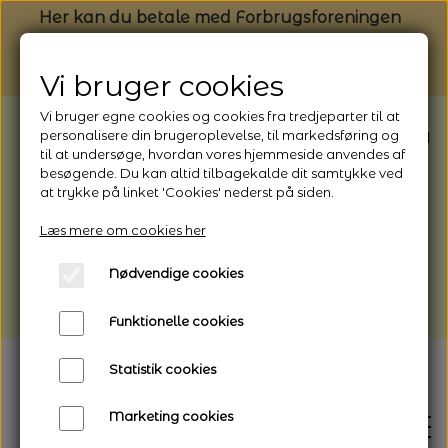
Her kan du betale med Forbrugsforeningen
Vi bruger cookies
Vi bruger egne cookies og cookies fra tredjeparter til at
BEMÆRK: Butikken har ferielukket* fra
personalisere din brugeroplevelse, til markedsføring og
til at undersøge, hvordan vores hjemmeside anvendes af
1/8 - 9/8 - 2026
besøgende. Du kan altid tilbagekalde dit samtykke ved
*Webshoppen er åben og sender hele
at trykke på linket 'Cookies' nederst på siden.
perioden - her kan du også bestille
Læs mere om cookies her
afhentning
Nødvendige cookies
Vi gør opmærksom på, at der kan være lidt
længere leveringstid
Funktionelle cookies
Statistik cookies
Marketing cookies