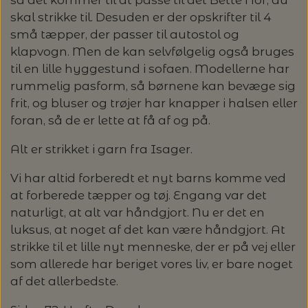
så det kommer til at passe til det Bette Nor, du
skal strikke til. Desuden er der opskrifter til 4
LENE HOLME SAMSØE - LEKNIT
MASKESTOPPERE
små tæpper, der passer til autostol og
PASCUALI: NEPAL - SPAR 20%
LANG YARNS
klapvogn. Men de kan selvfølgelig også bruges
MY FAVOURITE THINGS KNITWEAR
til en lille hyggestund i sofaen. Modellerne har
MASKEWIRES
PASCULI: SUAVE - SPAR 20%
MONDIAL
rummelig pasform, så børnene kan bevæge sig
frit, og bluser og trøjer har knapper i halsen eller
ODD ROW
MÅLEBÅND / PINDEMÅLERE
POMP STITCH - BRODERI - SPAR 30-35%
PASCUALI
foran, så de er lette at få af og på.
PÅ ALLE KITS
OTHER LOOPS
Alt er strikket i garn fra Isager.
OPSKRIFTHOLDER FRA KNITPRO -
RAUMA GARN
MAGMA
SPAR 40% - GLERUPS STØVLER BØRN (STR.
Vi har altid forberedt et nyt barns komme ved
PETITEKNIT
19 - 23)
at forberede tæpper og tøj. Engang var det
PERMIN
SAKSE
naturligt, at alt var håndgjort. Nu er det en
RAUMA
luksus, at noget af det kan være håndgjort. At
PERMIN: SPAR 30% PÅ ALLE
SOMMERGARN
strikke til et lille nyt menneske, der er på vej eller
STRIKKE- OG SYNÅLE
JULEBRODERIER
som allerede har beriget vores liv, er bare noget
SUSIE HAUMANN
af det allerbedste.
BALDYRE: UDVALGTE BRODERIER - SPAR
SYTRÅD