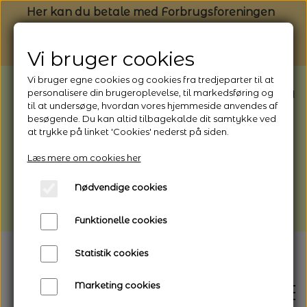
Her kan du betale med Forbrugsforeningen
Vi bruger cookies
Vi bruger egne cookies og cookies fra tredjeparter til at
BEMÆRK: Butikken har ferielukket* fra
personalisere din brugeroplevelse, til markedsføring og
til at undersøge, hvordan vores hjemmeside anvendes af
1/8 - 9/8 - 2026
besøgende. Du kan altid tilbagekalde dit samtykke ved
*Webshoppen er åben og sender hele
at trykke på linket 'Cookies' nederst på siden.
perioden - her kan du også bestille
Læs mere om cookies her
afhentning
Nødvendige cookies
Vi gør opmærksom på, at der kan være lidt
længere leveringstid
Funktionelle cookies
Statistik cookies
Marketing cookies