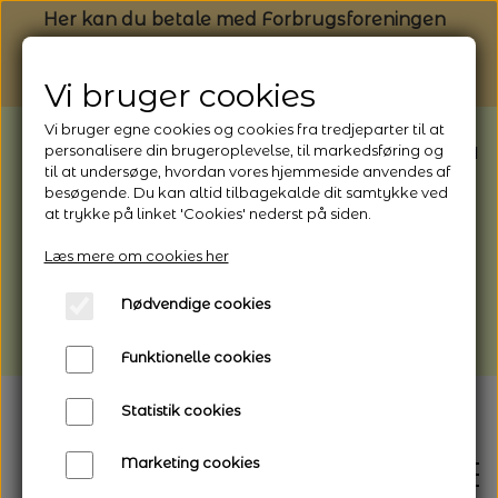
Her kan du betale med Forbrugsforeningen
Vi bruger cookies
Vi bruger egne cookies og cookies fra tredjeparter til at
BEMÆRK: Butikken har ferielukket* fra
personalisere din brugeroplevelse, til markedsføring og
til at undersøge, hvordan vores hjemmeside anvendes af
1/8 - 9/8 - 2026
besøgende. Du kan altid tilbagekalde dit samtykke ved
*Webshoppen er åben og sender hele
at trykke på linket 'Cookies' nederst på siden.
perioden - her kan du også bestille
Læs mere om cookies her
afhentning
Nødvendige cookies
Vi gør opmærksom på, at der kan være lidt
længere leveringstid
Funktionelle cookies
Statistik cookies
Marketing cookies