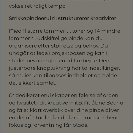
20%
vokse i et roligt tempo.
TRYKLÅSE
Strikkepindeetui til struktureret kreativitet
Med 11 større lommer til wirer og 14 mindre
lommer til udskiftelige pinde kan du
organisere efter størrelse og behov. Du
undgår at lede i projektposen og kan i
stedet bevare rytmen i dit arbejde. Den
justerbare knaplukning har to indstillinger,
så etuiet kan tilpasses indholdet og holde
det sikkert samlet.
Et dedikeret etui skaber en følelse af orden
og kvalitet i dit kreative miljø. At åbne Betina
og få et klart overblik over dine pinde bliver
en del af ritualet før de første masker, hvor
fokus og forventning får plads.