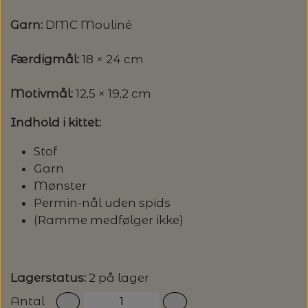
MAGMA
SPAR 40% - GLERUPS STØVLER BØRN (STR.
PETITEKNIT
Garn:
DMC Mouliné
19 - 23)
PERMIN
SAKSE
Færdigmål:
18 × 24 cm
RAUMA
PERMIN: SPAR 30% PÅ ALLE
SOMMERGARN
STRIKKE- OG SYNÅLE
JULEBRODERIER
Motivmål:
12,5 × 19,2 cm
SUSIE HAUMANN
Indhold i kittet:
BALDYRE: UDVALGTE BRODERIER - SPAR
SYTRÅD
20%
Stof
TRYKLÅSE
Garn
Mønster
Permin-nål uden spids
(Ramme medfølger ikke)
Lagerstatus:
2 på lager
Antal