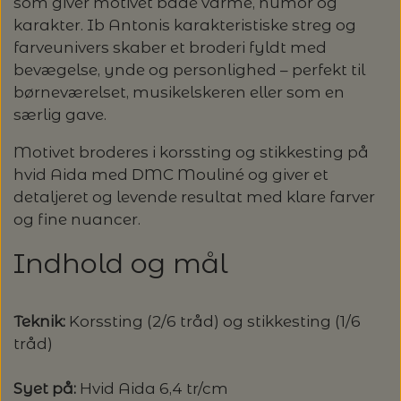
som giver motivet både varme, humor og
OMNIOUTIL - JAPANSKE SPANDE -
GLERUPS BØRN OG BABY
TASKER - MUUD LIVING
TØRKLÆDER/SJALER/PONCHOER
ISAGER
ELASTIKKER
STRIKKENÅLE, SYNÅLE OG PUNCHNÅLE
KAREN KLARBÆK
karakter. Ib Antonis karakteristiske streg og
HACHIMAN
LANG YARNS: CASHMERE CLASSIC - SPAR
ISAGER - ULDSÆBE/WOOLSOAP
farveunivers skaber et broderi fyldt med
30%
TILBEHØR - MUUD LIVING
GLERUPS FILTSÅLER
ISTEX
GARNVINDER / KRYDSNØGLEAPPARAT
bevægelse, ynde og personlighed – perfekt til
SYTRÅD
KATIA CONCEPT
børneværelset, musikelskeren eller som en
RAUMA: PETUNIA PIMA BOMULDSGARN
JOJO KNITWEAR - GARNKITS
særlig gave.
GARNVINSLER
- SPAR 20%
KIT COUTURE - GARN
Motivet broderes i korssting og stikkesting på
KIT COUTURE
MASKEMARKØRER
hvid Aida med DMC Mouliné og giver et
PACUALI: SAYAMA - SPAR 15%
KNITTING FOR OLIVE
detaljeret og levende resultat med klare farver
LENE HOLME SAMSØE - LEKNIT
og fine nuancer.
MASKESTOPPERE
PASCUALI: NEPAL - SPAR 20%
LANG YARNS
Indhold og mål
MY FAVOURITE THINGS KNITWEAR
MASKEWIRES
PASCULI: SUAVE - SPAR 20%
MONDIAL
Teknik:
Korssting (2/6 tråd) og stikkesting (1/6
ODD ROW
MÅLEBÅND / PINDEMÅLERE
POMP STITCH - BRODERI - SPAR 30-35%
PASCUALI
tråd)
PÅ ALLE KITS
OTHER LOOPS
OPSKRIFTHOLDER FRA KNITPRO -
Syet på:
Hvid Aida 6,4 tr/cm
RAUMA GARN