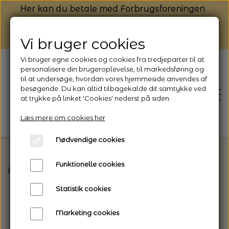
Her kan du betale med Forbrugsforeningen
Vi bruger cookies
Vi bruger egne cookies og cookies fra tredjeparter til at
personalisere din brugeroplevelse, til markedsføring og
til at undersøge, hvordan vores hjemmeside anvendes af
besøgende. Du kan altid tilbagekalde dit samtykke ved
at trykke på linket 'Cookies' nederst på siden.
Læs mere om cookies her
Nødvendige cookies
Funktionelle cookies
Forside
Broderi
Permin - Broderikits
Ib Antoni 
FORSIDE
Statistik cookies
NYHEDSBREV
Marketing cookies