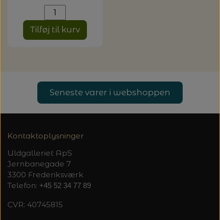
Tilføj til kurv
Seneste varer i webshoppen
Kontaktoplysninger
Uldgalleriet ApS
Jernbanegade 7
3300 Frederiksværk
Telefon:
+45 52 34 77 89
CVR: 40745815