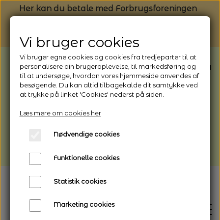
Her kan du betale med Forbrugsforeningen
Vi bruger cookies
Vi bruger egne cookies og cookies fra tredjeparter til at
BEMÆRK: Butikken har ferielukket* fra
personalisere din brugeroplevelse, til markedsføring og
til at undersøge, hvordan vores hjemmeside anvendes af
1/8 - 9/8 - 2026
besøgende. Du kan altid tilbagekalde dit samtykke ved
*Webshoppen er åben og sender hele
at trykke på linket 'Cookies' nederst på siden.
perioden - her kan du også bestille
Læs mere om cookies her
afhentning
Nødvendige cookies
Vi gør opmærksom på, at der kan være lidt
længere leveringstid
Funktionelle cookies
Statistik cookies
Marketing cookies