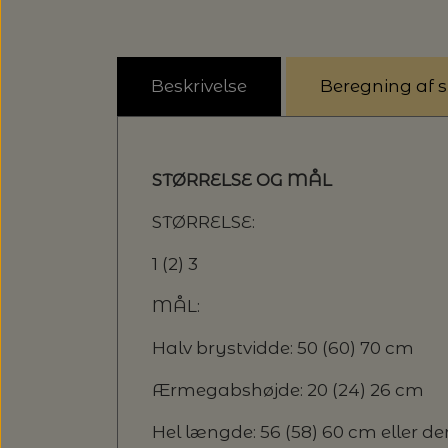
Beskrivelse
Beregning af st
STØRRELSE OG MÅL
STØRRELSE:
1 (2) 3
MÅL:
Halv brystvidde: 50 (60) 70 cm
Ærmegabshøjde: 20 (24) 26 cm
Hel længde: 56 (58) 60 cm eller 