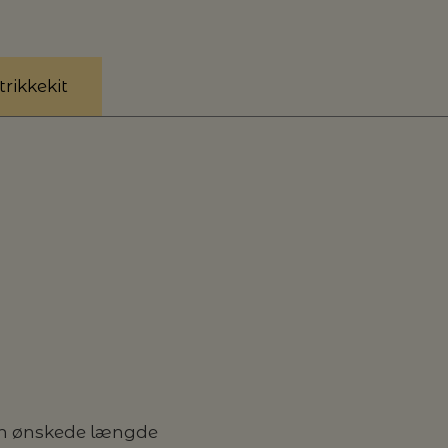
rikkekit
den ønskede længde