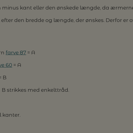
minus kant eller den ønskede længde, da ærmerne s
efter den bredde og længde, der ønskes. Derfor e
arn
farve 87
= A
ve 60
= A
= B
 B strikkes med enkelttråd.
l kanter.