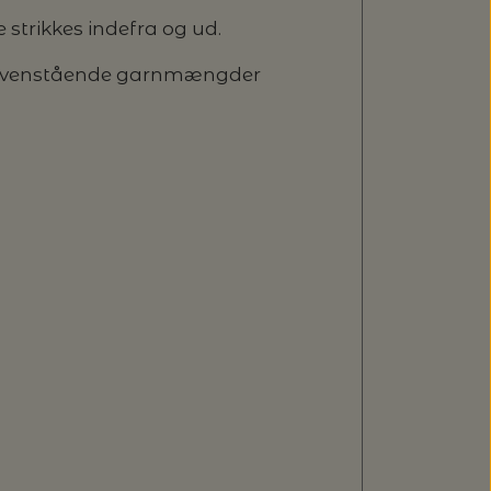
trikkes indefra og ud.
r ovenstående garnmæng­der