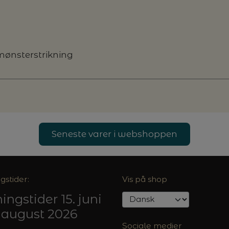
i mønsterstrikning
Seneste varer i webshoppen
gstider:
Vis på shop
ingstider 15. juni
5. august 2026
Sociale medier