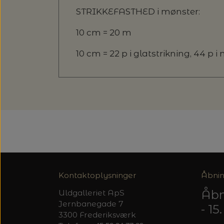
STRIKKEFASTHED i mønster:
10 cm = 20 m
10 cm = 22 p i glatstrikning, 44 p 
Kontaktoplysninger
Åbnin
Åbn
Uldgalleriet ApS
Jernbanegade 7
- 1
3300 Frederiksværk