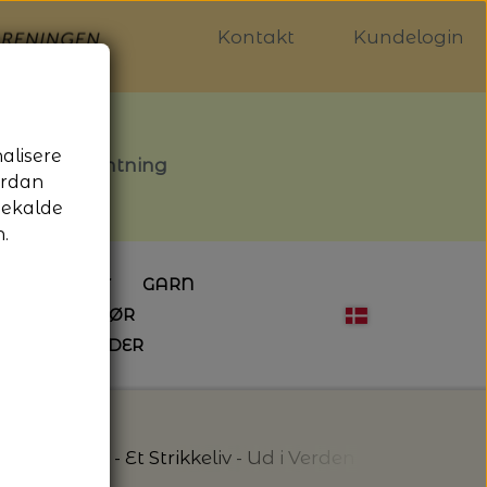
Kontakt
Kundelogin
nalisere
stille afhentning
ordan
gekalde
.
LDGALLERIET
GARN
OG SYTILBEHØR
ÅBNINGSTIDER
HÆKLING
MAGASINER
EBØGER
HÆKLENÅLE
LAINE MAGAZINE
 - UDE OG INDE
ESKO
NG
BØGER OM HÆKLING
s
Modeller - Et Strikkeliv - Ud i Verden af Marianne