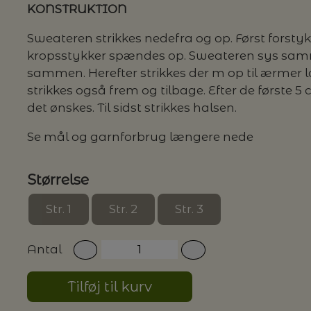
KONSTRUKTION
Sweateren strikkes nedefra og op. Først forstyk
G MILJØVENLIGE VASKEMIDLER
kropsstykker spændes op. Sweateren sys samme
sammen. Herefter strikkes der m op til ærme
strikkes også frem og tilbage. Efter de første 5
P
det ønskes. Til sidst strikkes halsen.
Se mål og garnforbrug længere nede
Størrelse
Str. 1
Str. 2
Str. 3
Antal
Tilføj til kurv