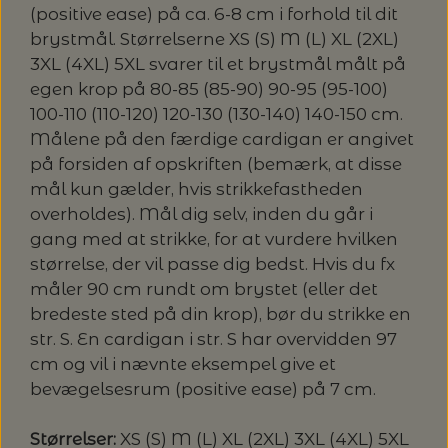
20%
(positive ease) på ca. 6-8 cm i forhold til dit
TRYKLÅSE
brystmål. Størrelserne XS (S) M (L) XL (2XL)
3XL (4XL) 5XL svarer til et brystmål målt på
egen krop på 80-85 (85-90) 90-95 (95-100)
100-110 (110-120) 120-130 (130-140) 140-150 cm.
Målene på den færdige cardigan er angivet
på forsiden af opskriften (bemærk, at disse
mål kun gælder, hvis strikkefastheden
overholdes). Mål dig selv, inden du går i
gang med at strikke, for at vurdere hvilken
størrelse, der vil passe dig bedst. Hvis du fx
måler 90 cm rundt om brystet (eller det
bredeste sted på din krop), bør du strikke en
str. S. En cardigan i str. S har overvidden 97
cm og vil i nævnte eksempel give et
bevægelsesrum (positive ease) på 7 cm.
Størrelser:
XS (S) M (L) XL (2XL) 3XL (4XL) 5XL