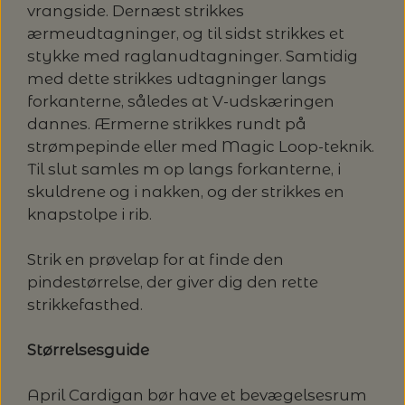
vrangside. Dernæst strikkes
LENE HOLME SAMSØE - LEKNIT
ærmeudtagninger, og til sidst strikkes et
MASKESTOPPERE
PASCUALI: NEPAL - SPAR 20%
LANG YARNS
stykke med raglanudtagninger. Samtidig
med dette strikkes udtagninger langs
MY FAVOURITE THINGS KNITWEAR
MASKEWIRES
PASCULI: SUAVE - SPAR 20%
forkanterne, således at V-udskæringen
MONDIAL
dannes. Ærmerne strikkes rundt på
ODD ROW
MÅLEBÅND / PINDEMÅLERE
strømpepinde eller med Magic Loop-teknik.
POMP STITCH - BRODERI - SPAR 30-35%
PASCUALI
Til slut samles m op langs forkanterne, i
PÅ ALLE KITS
skuldrene og i nakken, og der strikkes en
OTHER LOOPS
OPSKRIFTHOLDER FRA KNITPRO -
RAUMA GARN
knapstolpe i rib.
MAGMA
SPAR 40% - GLERUPS STØVLER BØRN (STR.
PETITEKNIT
19 - 23)
Strik en prøvelap for at finde den
PERMIN
SAKSE
pindestørrelse, der giver dig den rette
RAUMA
strikkefasthed.
PERMIN: SPAR 30% PÅ ALLE
SOMMERGARN
STRIKKE- OG SYNÅLE
JULEBRODERIER
Størrelsesguide
SUSIE HAUMANN
BALDYRE: UDVALGTE BRODERIER - SPAR
SYTRÅD
April Cardigan bør have et bevægelsesrum