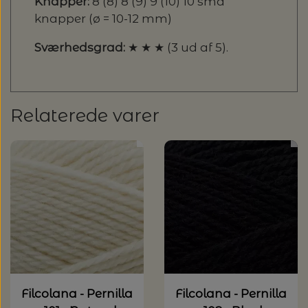
Knapper:
8 (8) 8 (9) 9 (10) 10 små
knapper (ø = 10-12 mm)
Sværhedsgrad:
★ ★ ★ (3 ud af 5).
Relaterede varer
Filcolana - Pernilla
Filcolana - Pernilla