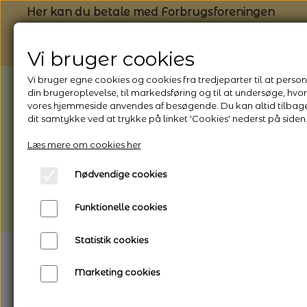
Her kan du betale med Forbrugsforeningen
Vi bruger cookies
Vi bruger egne cookies og cookies fra tredjeparter til at person
BEMÆRK: Butikken har ferielukket* fra
din brugeroplevelse, til markedsføring og til at undersøge, hvo
vores hjemmeside anvendes af besøgende. Du kan altid tilbag
1/8 - 9/8 - 2026
dit samtykke ved at trykke på linket 'Cookies' nederst på siden
*Webshoppen er åben og sender hele
Læs mere om cookies her
perioden - her kan du også bestille
afhentning
Nødvendige cookies
Vi gør opmærksom på, at der kan være lidt
Funktionelle cookies
længere leveringstid
Statistik cookies
Marketing cookies