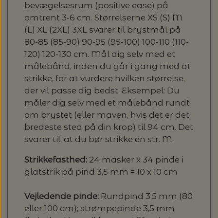
bevægelsesrum (positive ease) på
omtrent 3-6 cm. Størrelserne XS (S) M
(L) XL (2XL) 3XL svarer til brystmål på
80-85 (85-90) 90-95 (95-100) 100-110 (110-
120) 120-130 cm. Mål dig selv med et
målebånd, inden du går i gang med at
strikke, for at vurdere hvilken størrelse,
der vil passe dig bedst. Eksempel: Du
måler dig selv med et målebånd rundt
om brystet (eller maven, hvis det er det
bredeste sted på din krop) til 94 cm. Det
svarer til, at du bør strikke en str. M.
Strikkefasthed:
24 masker x 34 pinde i
glatstrik på pind 3,5 mm = 10 x 10 cm
Vejledende pind
e:
Rundpind 3,5 mm (80
eller 100 cm); strømpepinde 3,5 mm