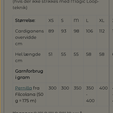
(hvis der ikke strikkes med Magic Loop-
teknik)
Størrelse:
XS
S
M
L
XL
Cardiganens
89
93
98
106
112
overvidde
cm
Hel længde
51
55
55
58
58
cm
Garnforbrug
i gram
Pernilla
fra
300
300
350
350
400
Filcolana (50
-
g = 175 m)
400