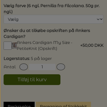
Vælg farve (6 ngl. Pernilla fra Filcolana. 50g pr.
LENE HOLME SAMSØE - LEKNIT
MASKESTOPPERE
ngl.)
PASCUALI: NEPAL - SPAR 20%
LANG YARNS
MY FAVOURITE THINGS KNITWEAR
MASKEWIRES
PASCULI: SUAVE - SPAR 20%
MONDIAL
Ønsker du at tilkøbe opskriften på Ankers
Cardigan?
ODD ROW
MÅLEBÅND / PINDEMÅLERE
POMP STITCH - BRODERI - SPAR 30-35%
PASCUALI
Ankers Cardigan My Size -
+50,00 DKK
PÅ ALLE KITS
PetiteKnit (Opskrift)
OTHER LOOPS
OPSKRIFTHOLDER FRA KNITPRO -
RAUMA GARN
Lagerstatus:
5 på lager
MAGMA
SPAR 40% - GLERUPS STØVLER BØRN (STR.
PETITEKNIT
Antal
19 - 23)
PERMIN
SAKSE
Tilføj til kurv
RAUMA
PERMIN: SPAR 30% PÅ ALLE
SOMMERGARN
STRIKKE- OG SYNÅLE
JULEBRODERIER
SUSIE HAUMANN
BALDYRE: UDVALGTE BRODERIER - SPAR
SYTRÅD
Beskrivelse
Beregning af Strikkekit