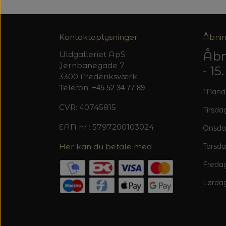
Kontaktoplysninger
Åbnin
Åbn
Uldgalleriet ApS
Jernbanegade 7
- 1
3300 Frederiksværk
Telefon:
+45 52 34 77 89
Mandag
CVR: 40745815
Tirsdag
EAN nr.: 5797200103024
Onsda
Her kan du betale med
Torsda
Fredag
Lørdag