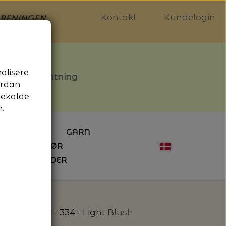
Kontakt
Kundelogin
nalisere
stille afhentning
ordan
gekalde
.
LDGALLERIET
GARN
OG SYTILBEHØR
ÅBNINGSTIDER
HÆKLING
MAGASINER
EBØGER
HÆKLENÅLE
LAINE MAGAZINE
 - UDE OG INDE
ESKO
NG
BØGER OM HÆKLING
lana - Anina - 334 - Light Blush