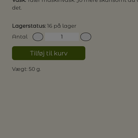
Vask:
Tåler maskinvask. Jo mere skånsomt du va
det.
G MILJØVENLIGE VASKEMIDLER
Lagerstatus:
16 på lager
Antal
P
Tilføj til kurv
Vægt: 50 g.