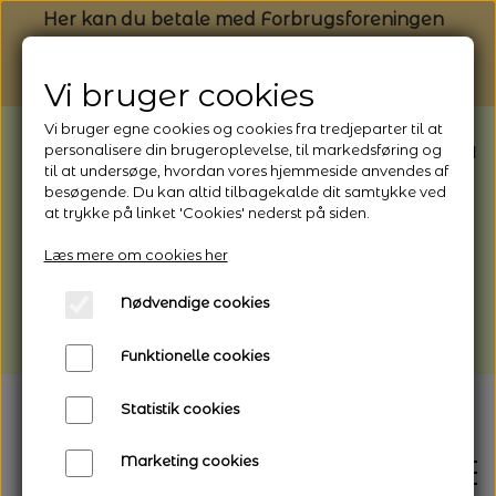
Her kan du betale med Forbrugsforeningen
Vi bruger cookies
Vi bruger egne cookies og cookies fra tredjeparter til at
BEMÆRK: Butikken har ferielukket* fra
personalisere din brugeroplevelse, til markedsføring og
til at undersøge, hvordan vores hjemmeside anvendes af
1/8 - 9/8 - 2026
besøgende. Du kan altid tilbagekalde dit samtykke ved
*Webshoppen er åben og sender hele
at trykke på linket 'Cookies' nederst på siden.
perioden - her kan du også bestille
Læs mere om cookies her
afhentning
Nødvendige cookies
Vi gør opmærksom på, at der kan være lidt
længere leveringstid
Funktionelle cookies
Statistik cookies
Marketing cookies