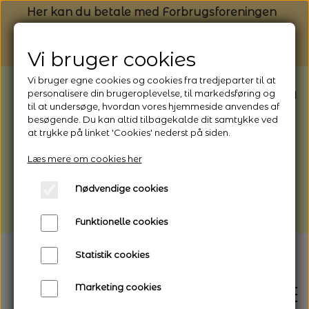
Her kan du betale med Forbrugsforeningen
Vi bruger cookies
Vi bruger egne cookies og cookies fra tredjeparter til at
BEMÆRK: Butikken har ferielukket* fra
personalisere din brugeroplevelse, til markedsføring og
til at undersøge, hvordan vores hjemmeside anvendes af
1/8 - 9/8 - 2026
besøgende. Du kan altid tilbagekalde dit samtykke ved
*Webshoppen er åben og sender hele
at trykke på linket 'Cookies' nederst på siden.
perioden - her kan du også bestille
Læs mere om cookies her
afhentning
Nødvendige cookies
Vi gør opmærksom på, at der kan være lidt
længere leveringstid
Funktionelle cookies
Statistik cookies
Marketing cookies