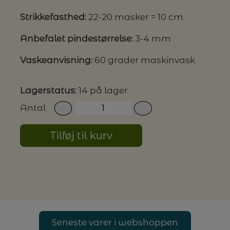
Strikkefasthed:
22-20 masker = 10 cm
G MILJØVENLIGE VASKEMIDLER
Anbefalet pindestørrelse:
3-4 mm
Vaskeanvisning:
60 grader maskinvask
P
Lagerstatus:
14 på lager
Antal
Tilføj til kurv
Seneste varer i webshoppen