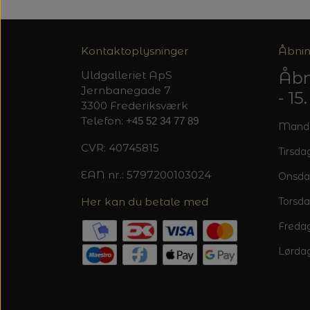
Kontaktoplysninger
Åbnin
Åbn
Uldgalleriet ApS
Jernbanegade 7
- 1
3300 Frederiksværk
Telefon:
+45 52 34 77 89
Mandag
CVR: 40745815
Tirsdag
EAN nr.: 5797200103024
Onsda
Her kan du betale med
Torsda
Fredag
Lørdag