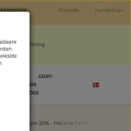
Kontakt
Kundelogin
nalisere
stille afhentning
ordan
gekalde
.
LDGALLERIET
GARN
OG SYTILBEHØR
ÅBNINGSTIDER
HÆKLING
MAGASINER
EBØGER
HÆKLENÅLE
LAINE MAGAZINE
 - UDE OG INDE
ESKO
NG
BØGER OM HÆKLING
7
Tilbud - Spar 20% - Petunia Pima Bomuldsgarn 