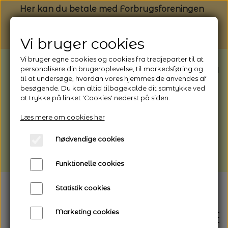
Her kan du betale med Forbrugsforeningen
Vi bruger cookies
Vi bruger egne cookies og cookies fra tredjeparter til at
BEMÆRK: Butikken har ferielukket* fra
personalisere din brugeroplevelse, til markedsføring og
til at undersøge, hvordan vores hjemmeside anvendes af
1/8 - 9/8 - 2026
besøgende. Du kan altid tilbagekalde dit samtykke ved
*Webshoppen er åben og sender hele
at trykke på linket 'Cookies' nederst på siden.
perioden - her kan du også bestille
Læs mere om cookies her
afhentning
Nødvendige cookies
Vi gør opmærksom på, at der kan være lidt
længere leveringstid
Funktionelle cookies
Statistik cookies
Marketing cookies