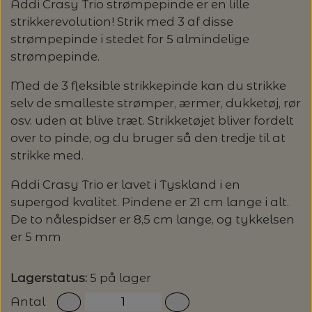
Addi Crasy Trio strømpepinde er en lille
GLERUPS HJEMMESKO
FILCOLANA
HELE SÆT
KNITPRO - UDSKIFTELIGE RUNDP. &
GLERUP YATZY - SINGLE SÆT M.
ULDSÆBE
POMP STICH
HJELHOLT
strikkerevolution! Strik med 3 af disse
OM OS
LANG YARNS: CARPE DIEM - SPAR 20%
TERNINGER
WIRES
strømpepinde i stedet for 5 almindelige
HAFLINGER SKO - UDE OG INDE
GLERUPS SKO
HANNE LARSEN STRIK
HERREMODELLER
SONETT – ØKOLOGISK SÆBE OG
ADDI-TO-GO
strømpepinde.
VERVACO - PÅTEGNET BRODERI
ISAGER
LANG YARNS: VAYA - SPAR 20%
KONTAKT
GLERUP YATZY - DOUBLE SÆT M.
MILJØVENLIGE VASKEMIDLER
STRØMPEPINDE
Med de 3 fleksible strikkepinde kan du strikke
SILKEBORG ULDSPINDERI
VOKSEN HJEMMESKO
GLERUPS TØFFEL
TERNINGER
HANNE RIMMEN DESIGN
T-SHIRTS OG TOP
COCOKNITS
PERMIN - BRODERI
selv de smalleste strømper, ærmer, dukketøj, rør
ISTEX - LOPI
STRIKKEBØGER PÅ TILBUD
UDSKIFTELIGE RUNDPINDESÆT
EUCALAN
ÅBNINGSTIDER
osv. uden at blive træt. Strikketøjet bliver fordelt
GLERUPS STØVLE
MUUD LIVING
PLAIDER
TILBEHØR
HJELHOLT
BLOCKERSÆT/BLOKKESÆT
over to pinde, og du bruger så den tredje til at
SAKSE
ITO GARN
LANG YARNS: SPAR 20% - DESIRE
HJELHOLTS ULDVASK
ADDI-CRASY-TRIO
strikke med.
OMNIOUTIL - JAPANSKE SPANDE -
GLERUPS BØRN OG BABY
TASKER - MUUD LIVING
TØRKLÆDER/SJALER/PONCHOER
ISAGER
ELASTIKKER
STRIKKENÅLE, SYNÅLE OG PUNCHNÅLE
Addi Crasy Trio er lavet i Tyskland i en
KAREN KLARBÆK
HACHIMAN
LANG YARNS: CASHMERE CLASSIC - SPAR
ISAGER - ULDSÆBE/WOOLSOAP
supergod kvalitet. Pindene er 21 cm lange i alt.
30%
TILBEHØR - MUUD LIVING
GLERUPS FILTSÅLER
ISTEX
De to nålespidser er 8,5 cm lange, og tykkelsen
GARNVINDER / KRYDSNØGLEAPPARAT
SYTRÅD
KATIA CONCEPT
er 5 mm
RAUMA: PETUNIA PIMA BOMULDSGARN
JOJO KNITWEAR - GARNKITS
GARNVINSLER
- SPAR 20%
KIT COUTURE - GARN
Lagerstatus:
5 på lager
KIT COUTURE
MASKEMARKØRER
Antal
PACUALI: SAYAMA - SPAR 15%
KNITTING FOR OLIVE