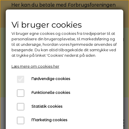
Her kan du betale med Forbrugsforeningen
Vi bruger cookies
Vi bruger egne cookies og cookies fra tredjeparter til at
BEMÆRK: Butikken har ferielukket* fra
personalisere din brugeroplevelse, til markedsføring og
til at undersøge, hvordan vores hjemmeside anvendes af
1/8 - 9/8 - 2026
besøgende. Du kan altid tilbagekalde dit samtykke ved
*Webshoppen er åben og sender hele
at trykke på linket 'Cookies' nederst på siden.
perioden - her kan du også bestille
Læs mere om cookies her
afhentning
Nødvendige cookies
Vi gør opmærksom på, at der kan være lidt
længere leveringstid
Funktionelle cookies
Statistik cookies
Marketing cookies