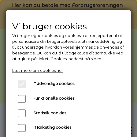
Her kan du betale med Forbrugsforeningen
Vi bruger cookies
Vi bruger egne cookies og cookies fra tredjeparter til at
BEMÆRK: Butikken har ferielukket* fra
personalisere din brugeroplevelse, til markedsføring og
til at undersøge, hvordan vores hjemmeside anvendes af
1/8 - 9/8 - 2026
besøgende. Du kan altid tilbagekalde dit samtykke ved
*Webshoppen er åben og sender hele
at trykke på linket 'Cookies' nederst på siden.
perioden - her kan du også bestille
Læs mere om cookies her
afhentning
Nødvendige cookies
Vi gør opmærksom på, at der kan være lidt
længere leveringstid
Funktionelle cookies
Statistik cookies
Marketing cookies