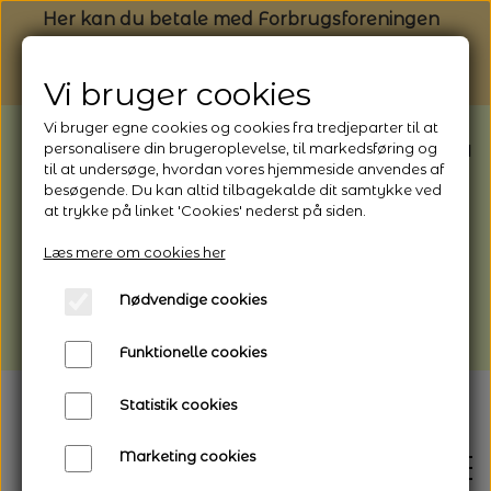
Her kan du betale med Forbrugsforeningen
Vi bruger cookies
Vi bruger egne cookies og cookies fra tredjeparter til at
BEMÆRK: Butikken har ferielukket* fra
personalisere din brugeroplevelse, til markedsføring og
til at undersøge, hvordan vores hjemmeside anvendes af
1/8 - 9/8 - 2026
besøgende. Du kan altid tilbagekalde dit samtykke ved
*Webshoppen er åben og sender hele
at trykke på linket 'Cookies' nederst på siden.
perioden - her kan du også bestille
Læs mere om cookies her
afhentning
Nødvendige cookies
Vi gør opmærksom på, at der kan være lidt
længere leveringstid
Funktionelle cookies
Statistik cookies
Marketing cookies