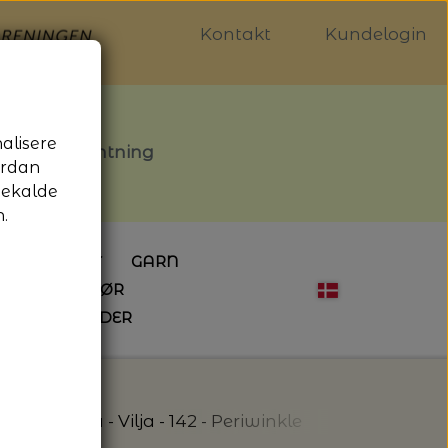
Kontakt
Kundelogin
nalisere
stille afhentning
ordan
gekalde
.
LDGALLERIET
GARN
OG SYTILBEHØR
ÅBNINGSTIDER
HÆKLING
MAGASINER
EBØGER
HÆKLENÅLE
LAINE MAGAZINE
 - UDE OG INDE
ESKO
NG
BØGER OM HÆKLING
rn
Filcolana - Vilja - 142 - Periwinkle