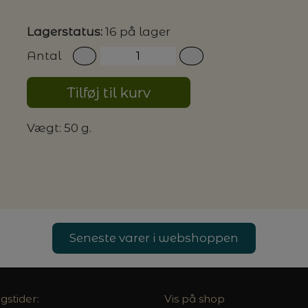
Lagerstatus:
16 på lager
G MILJØVENLIGE VASKEMIDLER
Antal
Tilføj til kurv
P
Vægt: 50 g.
Seneste varer i webshoppen
gstider:
Vis på shop