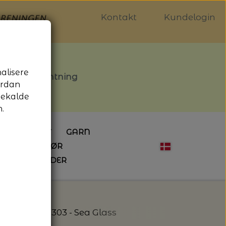
Kontakt
Kundelogin
nalisere
stille afhentning
ordan
gekalde
.
LDGALLERIET
GARN
OG SYTILBEHØR
ÅBNINGSTIDER
HÆKLING
MAGASINER
EBØGER
HÆKLENÅLE
LAINE MAGAZINE
 - UDE OG INDE
ESKO
NG
BØGER OM HÆKLING
ana - Saga - 303 - Sea Glass