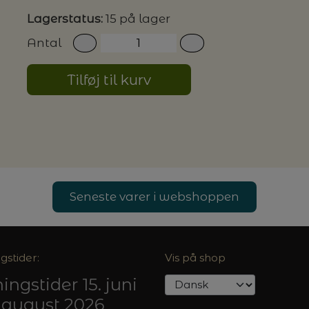
Lagerstatus:
15 på lager
G MILJØVENLIGE VASKEMIDLER
Antal
Tilføj til kurv
P
Seneste varer i webshoppen
gstider:
Vis på shop
ingstider 15. juni
5. august 2026