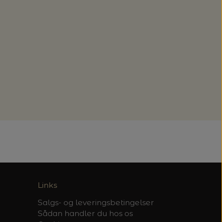
Links
Salgs- og leveringsbetingelser
Sådan handler du hos os