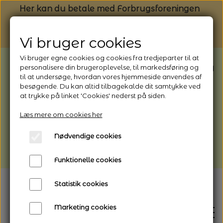
Her kan du betale med Forbrugsforeningen
Vi bruger cookies
Vi bruger egne cookies og cookies fra tredjeparter til at
BEMÆRK: Butikken har ferielukket* fra
personalisere din brugeroplevelse, til markedsføring og
til at undersøge, hvordan vores hjemmeside anvendes af
1/8 - 9/8 - 2026
besøgende. Du kan altid tilbagekalde dit samtykke ved
*Webshoppen er åben og sender hele
at trykke på linket 'Cookies' nederst på siden.
perioden - her kan du også bestille
Læs mere om cookies her
afhentning
Nødvendige cookies
Vi gør opmærksom på, at der kan være lidt
længere leveringstid
Funktionelle cookies
Statistik cookies
Marketing cookies