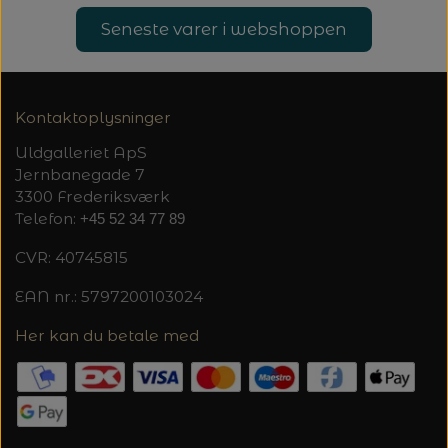
20%
Seneste varer i webshoppen
TRYKLÅSE
Kontaktoplysninger
Uldgalleriet ApS
Jernbanegade 7
3300 Frederiksværk
Telefon:
+45 52 34 77 89
CVR: 40745815
EAN nr.: 5797200103024
Her kan du betale med