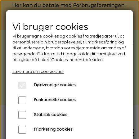
Her kan du betale med Forbrugsforeningen
Vi bruger cookies
Vi bruger egne cookies og cookies fra tredjeparter til at
BEMÆRK: Butikken har ferielukket* fra
personalisere din brugeroplevelse, til markedsføring og
til at undersøge, hvordan vores hjemmeside anvendes af
1/8 - 9/8 - 2026
besøgende. Du kan altid tilbagekalde dit samtykke ved
*Webshoppen er åben og sender hele
at trykke på linket 'Cookies' nederst på siden.
perioden - her kan du også bestille
Læs mere om cookies her
afhentning
Nødvendige cookies
Vi gør opmærksom på, at der kan være lidt
længere leveringstid
Funktionelle cookies
Statistik cookies
Marketing cookies