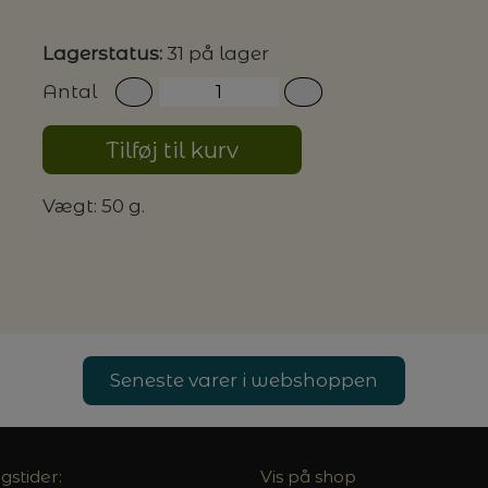
Lagerstatus:
31 på lager
G MILJØVENLIGE VASKEMIDLER
Antal
Tilføj til kurv
P
Vægt: 50 g.
Seneste varer i webshoppen
gstider:
Vis på shop