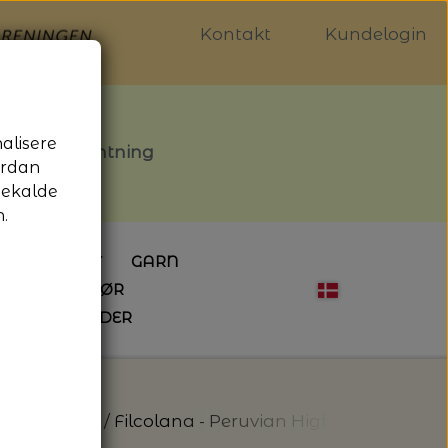
Kontakt
Kundelogin
nalisere
stille afhentning
ordan
gekalde
.
LDGALLERIET
GARN
OG SYTILBEHØR
ÅBNINGSTIDER
HÆKLING
MAGASINER
EBØGER
HÆKLENÅLE
LAINE MAGAZINE
 - UDE OG INDE
ESKO
NG
BØGER OM HÆKLING
olana - Garn
Filcolana - Peruvian Highland wool - 