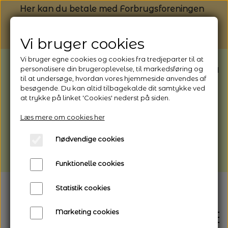
Her kan du betale med Forbrugsforeningen
Vi bruger cookies
Vi bruger egne cookies og cookies fra tredjeparter til at
BEMÆRK: Butikken har ferielukket* fra
personalisere din brugeroplevelse, til markedsføring og
til at undersøge, hvordan vores hjemmeside anvendes af
1/8 - 9/8 - 2026
besøgende. Du kan altid tilbagekalde dit samtykke ved
*Webshoppen er åben og sender hele
at trykke på linket 'Cookies' nederst på siden.
perioden - her kan du også bestille
Læs mere om cookies her
afhentning
Nødvendige cookies
Vi gør opmærksom på, at der kan være lidt
længere leveringstid
Funktionelle cookies
Statistik cookies
Marketing cookies