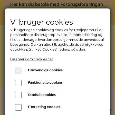
Her kan du betale med Forbrugsforeningen
Vi bruger cookies
Vi bruger egne cookies og cookies fra tredjeparter til at
BEMÆRK: Butikken har ferielukket* fra
personalisere din brugeroplevelse, til markedsføring og
til at undersøge, hvordan vores hjemmeside anvendes af
1/8 - 9/8 - 2026
besøgende. Du kan altid tilbagekalde dit samtykke ved
*Webshoppen er åben og sender hele
at trykke på linket 'Cookies' nederst på siden.
perioden - her kan du også bestille
Læs mere om cookies her
afhentning
Nødvendige cookies
Vi gør opmærksom på, at der kan være lidt
længere leveringstid
Funktionelle cookies
Statistik cookies
Marketing cookies