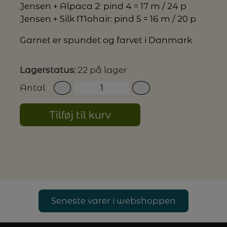
Jensen + Alpaca 2: pind 4 = 17 m / 24 p
Jensen + Silk Mohair: pind 5 = 16 m / 20 p
G MILJØVENLIGE VASKEMIDLER
Garnet er spundet og farvet i Danmark
Lagerstatus:
22 på lager
P
Antal
Tilføj til kurv
Seneste varer i webshoppen