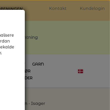
Kontakt
Kundelogin
nalisere
stille afhentning
ordan
gekalde
.
LDGALLERIET
GARN
OG SYTILBEHØR
ÅBNINGSTIDER
HÆKLING
MAGASINER
EBØGER
HÆKLENÅLE
LAINE MAGAZINE
 - UDE OG INDE
ESKO
NG
BØGER OM HÆKLING
- Jensen Yarn - Isager